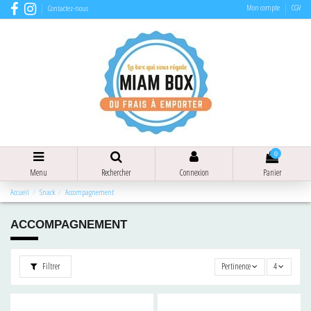
Mon compte
CGV
Contactez-nous
0
Menu
Rechercher
Connexion
Panier
Accueil
Snack
Accompagnement
ACCOMPAGNEMENT
Filtrer
Pertinence
4