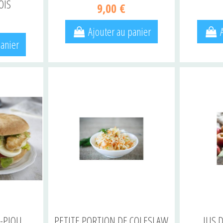
OIS
9,00 €
Ajouter au panier
panier
-PIOU
PETITE PORTION DE COLESLAW
JUS 