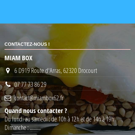
CONTACTEZ-NOUS !
MIAM BOX
6 D919 Route d'Arras, 62320 Drocourt
07 77 73 86 29
contact@miambox62.fr
Quand nous contacter ?
Du lundi au samedi : de 10h à 12h et de 14h à 19h
Dimanche : .........