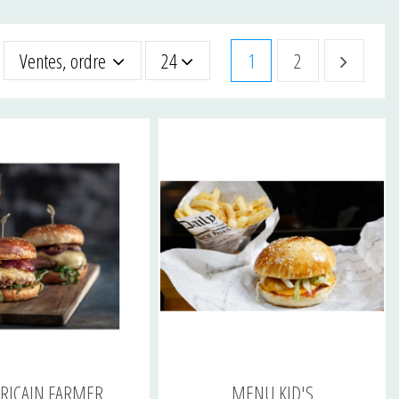
Ventes, ordre décroissant
24
1
2
RICAIN FARMER
MENU KID'S