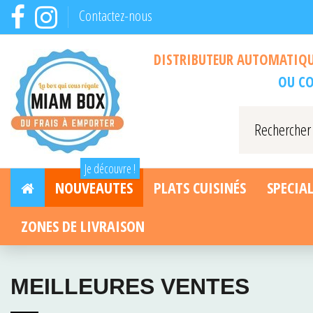
Contactez-nous
DISTRIBUTEUR AUTOMATIQUE
OU CO
Je découvre !
NOUVEAUTES
PLATS CUISINÉS
SPECIAL
ZONES DE LIVRAISON
MEILLEURES VENTES