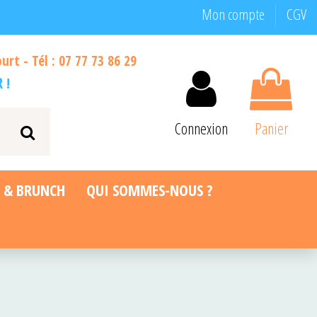
Mon compte
CGV
rt - Tél : 07 77 73 86 29
R
!
Connexion
Panier
S & BRUNCH
QUI SOMMES-NOUS ?