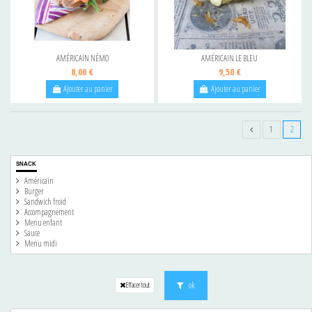
AMÉRICAIN NÉMO
AMÉRICAIN LE BLEU
8,00 €
9,50 €
Ajouter au panier
Ajouter au panier
1
2
SNACK
Américain
Burger
Sandwich froid
Accompagnement
Menu enfant
Sauce
Menu midi
ok
Effacer tout