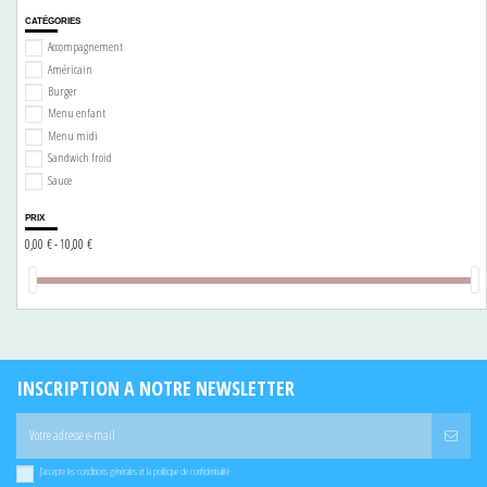
CATÉGORIES
Accompagnement
Américain
Burger
Menu enfant
Menu midi
Sandwich froid
Sauce
PRIX
0,00 € - 10,00 €
INSCRIPTION A NOTRE NEWSLETTER
J'accepte les conditions générales et la politique de confidentialité