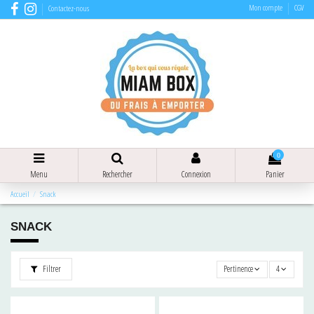
Mon compte
CGV
Contactez-nous
0
Menu
Rechercher
Connexion
Panier
Accueil
Snack
SNACK
Filtrer
Pertinence
4